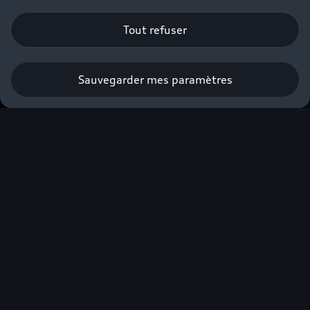
Tout refuser
Sauvegarder mes paramètres
Prendre rendez-vous
Faites-vous accompagner par nos
Experts Audi Business⁽²⁾ dans la
construction de votre projet.
*
Champs obligatoires
Gamme*