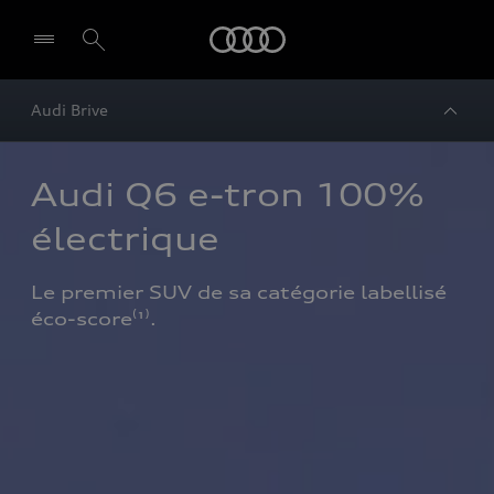
Audi
Audi Brive
Audi Q6 e-tron 100% 
électrique 
Le premier SUV de sa catégorie labellisé 
éco-score⁽¹⁾.